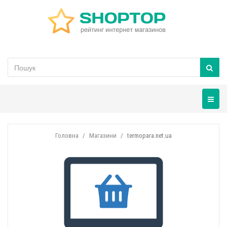
Навігац
Головна
Магазини
termopara.net.ua