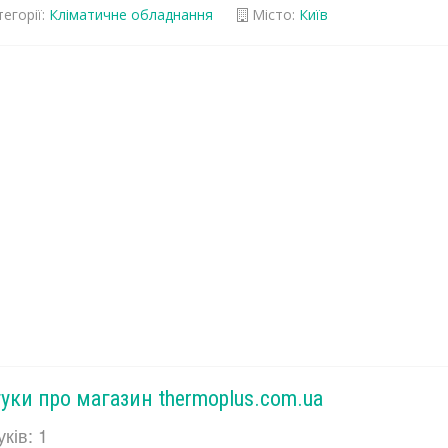
егорії:
Кліматичне обладнання
Місто:
Київ
гуки про магазин thermoplus.com.ua
уків: 1