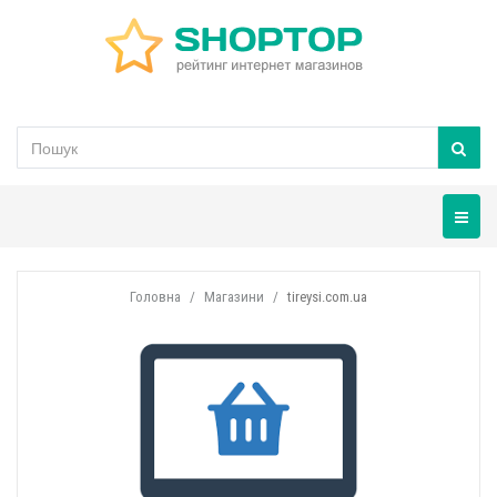
Навігац
Головна
Магазини
tireysi.com.ua