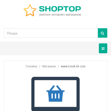
Навігац
Головна
Магазини
www.tonek-bk.com