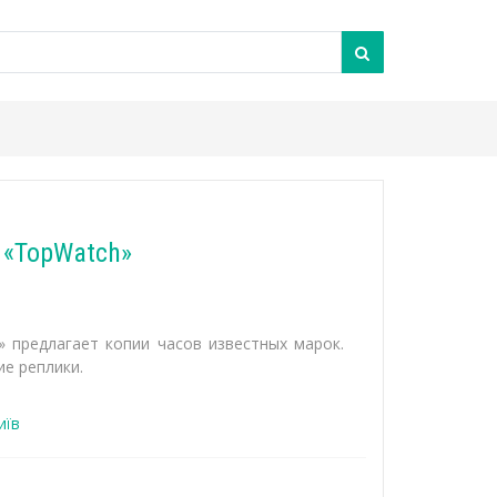
 «TopWatch»
» предлагает копии часов известных марок.
е реплики.
иїв