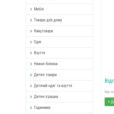
Меблі
Товари для дому
Канцтовари
Одяг
Взуття
Нижня білизна
Дитячі товари
Від
Дитячий одяг та взуття
Ще не
Дитячі іграшки
+ Д
Годинники