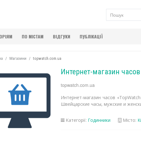
ГОРІЯМ
ПО МІСТАМ
ВІДГУКИ
ПУБЛІКАЦІЇ
на
Магазини
topwatch.com.ua
Интернет-магазин часов
topwatch.com.ua
Интернет-магазин часов «TopWatch
Швейцарские часы, мужские и женски
Категорії:
Годинники
Місто:
К