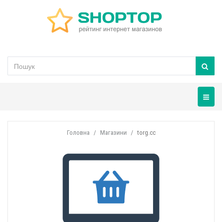
Навігац
Головна
Магазини
torg.cc