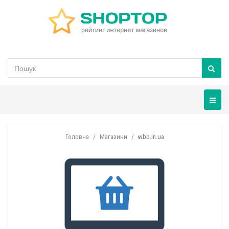
Навігац
Головна
Магазини
wbb.in.ua