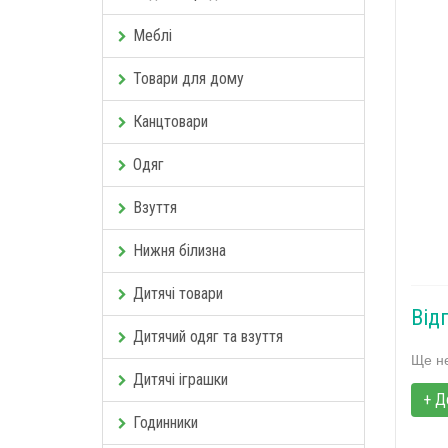
Меблі
Товари для дому
Канцтовари
Одяг
Взуття
Нижня білизна
Дитячі товари
Від
Дитячий одяг та взуття
Ще не
Дитячі іграшки
+ Д
Годинники