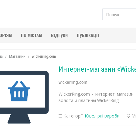
ГОРІЯМ
ПО МІСТАМ
ВІДГУКИ
ПУБЛІКАЦІЇ
на
Магазини
wickerring.com
Интернет-магазин «Wicke
wickerring.com
WickerRing.com - интернет магази
золота и платины WickerRing.
Категорії:
Ювелірні вироби
Мі