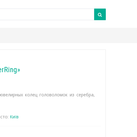
rRing»
н ювелирных колец головоломок из серебра,
сто:
Київ