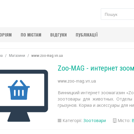
ГОРІЯМ
ПО МІСТАМ
ВІДГУКИ
ПУБЛІКАЦІЇ
на
Магазини
www.zoo-mag.vn.ua
Zoo-MAG - интернет зоо
www.zoo-mag.vn.ua
Винницкий интернет зоомагазин «Z
зоотовары для животных. Отделы а
грызунов. Корма и аксессуары для ни
Категорії:
Зоотовари
Місто:
В