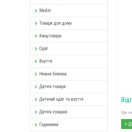
Меблі
Товари для дому
Канцтовари
Одяг
Взуття
Нижня білизна
Дитячі товари
Від
Дитячий одяг та взуття
Дитячі іграшки
Ще не
+ Д
Годинники