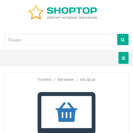
Навігац
Головна
Магазини
zoo.zp.ua