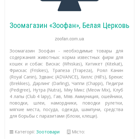
Зоомагазин «Зоофан», Белая Церковь
zoofan.com.ua
Зоомагазин Зоофан - необходимые товары для
содержания животных: корма известных фирм для
кошек и собак: Вискас (Whiskas), Китикет (Kitekat),
Фрискас (Friskies), Трапеза (Trapeza), Роял Канин
(Royal Canin), Эдванс (ADVANCE), Хиллс (Hill's), Брекис
(Brekkies), Дарлинг (Darling), Чаппи (Chappi), Педигри
(Pedigree), Нутра (Nutra), Мяу Микс (Meow Mix), Клуб
4 лапы (Сlub 4 lapy), Гав, Мяв. Аммуниция, ошейники,
поводки, шлеи, намордники, поводки рулетки,
мягкие места, посуда, одежда, шампуни, средства
для борьбы с паразитами (блохи, клещи).
Категорії:
Зоотовари
Місто: