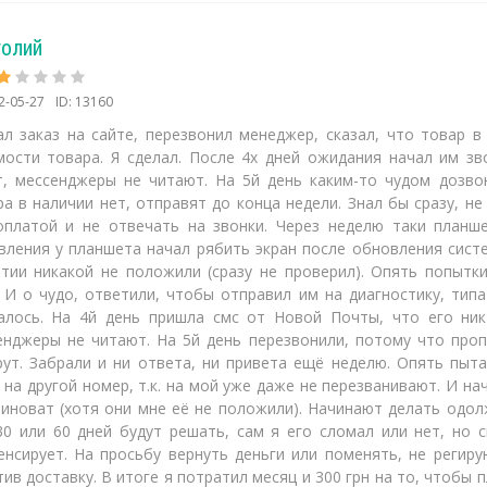
толий
2-05-27
ID: 13160
ал заказ на сайте, перезвонил менеджер, сказал, что товар 
мости товара. Я сделал. После 4х дней ожидания начал им зв
т, мессенджеры не читают. На 5й день каким-то чудом дозво
ра в наличии нет, отправят до конца недели. Знал бы сразу, н
оплатой и не отвечать на звонки. Через неделю таки планш
вления у планшета начал рябить экран после обновления сист
нтии никакой не положили (сразу не проверил). Опять попытк
. И о чудо, ответили, чтобы отправил им на диагностику, типа
алось. На 4й день пришла смс от Новой Почты, что его никт
енджеры не читают. На 5й день перезвонили, потому что про
рут. Забрали и ни ответа, ни привета ещё неделю. Опять пыт
 на другой номер, т.к. на мой уже даже не перезванивают. И н
виноват (хотя они мне её не положили). Начинают делать одол
30 или 60 дней будут решать, сам я его сломал или нет, но 
енсирует. На просьбу вернуть деньги или поменять, не регир
ив доставку. В итоге я потратил месяц и 300 грн на то, чтобы 