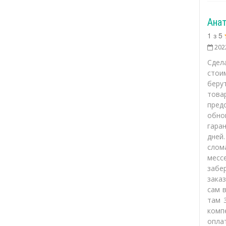
Ана
1
з
5
202
Сдел
стои
беру
това
пред
обно
гара
дней
слом
месс
забе
заказ
сам 
там 
комп
оплат