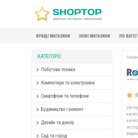
КРАЩІ МАГАЗИНИ
НОВІ МАГАЗИНИ
ПО КАТЕ
КАТЕГОРІЇ:
Голов
Побутова техніка
Компютери та електроніка
Смартфони та телефони
Инте
Будівництво і ремонт
каче
каче
Дизайн та декор
ассо
вари
Сад та город