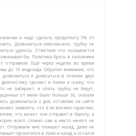
в наличии и надо сделать предоплату 5% от
онить. Дозвониться невозможно, трубку не
ниться удалось. Ответили что оказывается
е заказывал бы. Политика брать в заложники
ет отправили. Ещё через неделю во время
емы до 10 андроида. Обратил внимание, что
и дозвониться и дописаться в течение двух
 диагностику сделают в Киеве и скажу, что
о не забирает, и опять трубку не берут,
пущенных от меня было больше 30, сказали
аюсь дозвониться 2 дня, оставляю на сайте
ачинают заявлять, что я не вложил гарантию,
жение, что может они отправят в Европу, а
скорее всего сломал сам и никто ничего не
уют. Отправили мне планшет назад, даже не
планшет прокатился в Киев и назад и остался