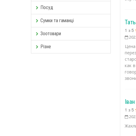
Посуд
Сумки та гаманці
Тать
1
з
5
Зоотовари
202
Цена
Різне
пере
стар
как в
гово
звони
Іван
1
з
5
202
Жахли