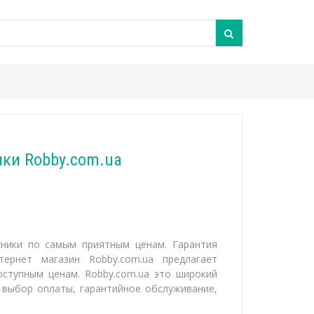
ики Robby.com.ua
хники по самым приятным ценам. Гарантия
тернет магазин Robby.com.ua предлагает
оступным ценам. Robby.com.ua это широкий
 выбор оплаты, гарантийное обслуживание,