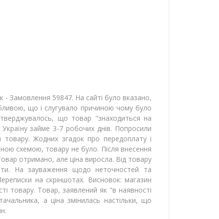
к - Замовлення 59847. На сайті було вказано,
вабливою, що і слугувало причиною чому було
Стверджувалось, що товар "знаходиться на
в Україну займе 3-7 робочих днів. Попросили
м товару. Жодних згадок про передоплату і
даною схемою, товару не було. Після внесення
овар отримано, але ціна виросла. Від товару
ати. На зауваження щодо неточностей та
Переписки на скріншотах. Висновок: магазин
сті товару. Товар, заявлений як "в наявності
тачальника, а ціна змінилась настільки, що
н.