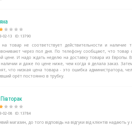
яна
3-02-13
ID: 13790
 на товар не соответствует действительности и наличие т
звонивают через пол дня. По телефону сообщают, что товар 
ой цене. И надо ждать неделю на доставку товара из Европы. В
 наличии и даже по цене ниже, чем когда я делала заказ. Зате
рят, что низкая цена товара - это ошибка администратора, че
вший орёт постоянно в трубку.
 Півторак
3-02-08
ID: 13784
вий магазин, до того відповідь на відгуки від клієнтів надають 