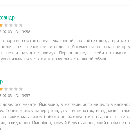
ксандр
3-07-03
ID: 13958
товара не соответствует указанной - на сайте одно, а при зака
ыполняются - везли почти неделю. Документы на товар не пре
нт нет и назад не примут. Персонал ведёт себя по-хамски.
тую связываться с этим магазином – сплошной обман.
ур
3-07-03
ID: 13957
 довелося чекати. Ймовірно, в магазині його не було в наявно
у. Точніше якісь паперці кладуть - ні печаток, ні підписів - т
за таким магазином і нічого розраховувати на гарантію - те с
ин, а кидалово. Ймовірно, тому й беруть аванс, який потім не по
.