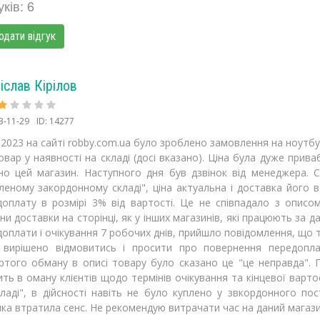
уків: 6
одати відгук
іслав Кірілов
3-11-29
ID: 14277
.2023 на сайті robby.com.ua було зроблено замовлення на ноутбу
вар у наявності на складі (досі вказано). Ціна була дуже при
но цей магазин. Наступного дня був дзвінок від менеджера. 
леному закордонному складі", ціна актуальна і доставка його 
доплату в розмірі 3% від вартості. Це не співпадало з описо
ни доставки на сторінці, як у інших магазинів, які працюють за 
оплати і очікування 7 робочих днів, прийшло повідомлення, що т
 вирішено відмовитись і просити про повернення передопл
ертого обману в описі товару було сказано це "це неправда". 
ть в оману клієнтів щодо термінів очікування та кінцевої варто
ладі", в дійсності навіть не було куплено у звкордонного пос
ка втратила сенс. Не рекомендую витрачати час на даний магази