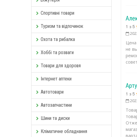
Спортивні товари
Але
Туризм та відпочинок
1
з
5
202
Охота та рибалка
Цена 
не в
Хоббі та розваги
ремо
сове
Товари для здоровя
Інтернет аптеки
Арт
Автотовари
1
з
5
202
Автозапчастини
Товар
товар
Шини та диски
Отже 
магаз
Кліматичне обладнання
варта