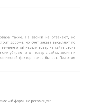
овара также. На звонки не отвечают, но
стоит дороже, но счёт заказа высылают по
 течение этой недели товар на сайте стоит
м они убирают этот товар с сайта, звонят и
ловеческий фактор, такое бывает. При этом
у хамській формі. Не рекомендую