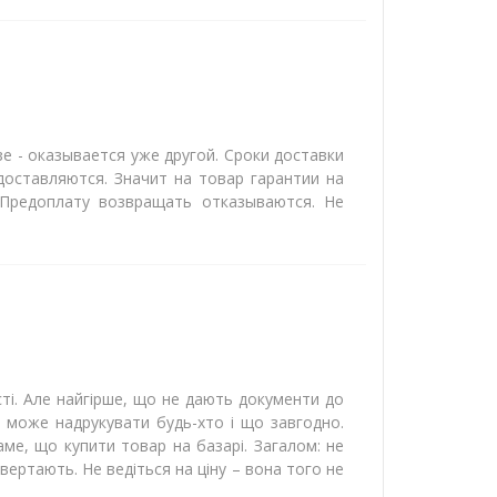
зе - оказывается уже другой. Сроки доставки
доставляются. Значит на товар гарантии на
 Предоплату возвращать отказываются. Не
сті. Але найгірше, що не дають документи до
аке може надрукувати будь-хто і що завгодно.
аме, що купити товар на базарі. Загалом: не
вертають. Не ведіться на ціну – вона того не