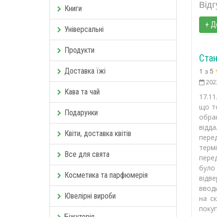
Відг
Книги
+ Д
Універсальні
Продукти
Стан
1
з
5
Доставка їжі
202
Кава та чай
17.11
що то
Подарунки
обра
відда
Квіти, доставка квітів
пере
термі
Все для свята
перед
було
Косметика та парфюмерія
відв
вводи
Ювелірні вироби
на ск
покуп
Біжутерія