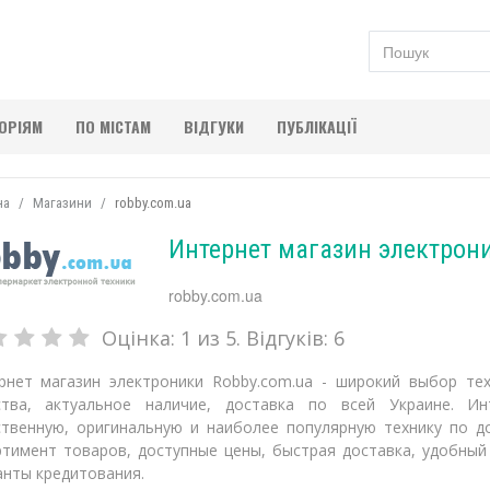
ГОРІЯМ
ПО МІСТАМ
ВІДГУКИ
ПУБЛІКАЦІЇ
на
Магазини
robby.com.ua
Интернет магазин электрон
robby.com.ua
Оцінка:
1
из 5. Відгуків:
6
рнет магазин электроники Robby.com.ua - широкий выбор те
ства, актуальное наличие, доставка по всей Украине. Ин
ственную, оригинальную и наиболее популярную технику по д
ртимент товаров, доступные цены, быстрая доставка, удобный
анты кредитования.