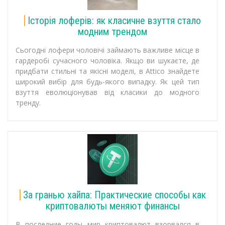
Історія лоферів: як класичне взуття стало
модним трендом
Сьогодні лофери чоловічі займають важливе місце в
гардеробі сучасного чоловіка. Якщо ви шукаєте, де
придбати стильні та якісні моделі, в Attico знайдете
широкий вибір для будь-якого випадку. Як цей тип
взуття еволюціонував від класики до модного
тренду.
За гранью хайпа: Практические способы как
криптовалюты меняют финансы
В последние годы мир криптовалют взорвался в