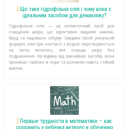
Що таке гідрофільна олія і чому вона є
ідеальним засобом для демакіяжу?
Гідрофільна олія — це косметичний засіб для
очищення шкіри, що ефективно видаляє макіяж,
бруд та надлишок себуму. Завдяки своїй унікальній
формулі олія при контакті з водою перетворюється
на легке молочко, яке очищає шкіру без
подразнення. На відміну від звичайних засобів, вона
проникає глибоко в пори та розчиняє навіть стійкий
макіяж.
Первые трудности в математике – как
сохранить у ребёнка интерес к обучению