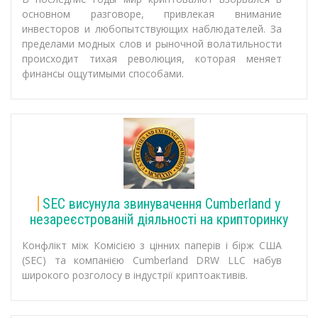
основном разговоре, привлекая внимание
инвесторов и любопытствующих наблюдателей. За
пределами модных слов и рыночной волатильности
происходит тихая революция, которая меняет
финансы ощутимыми способами.
SEC висунула звинувачення Cumberland у
незареєстрованій діяльності на крипторинку
Конфлікт між Комісією з цінних паперів і бірж США
(SEC) та компанією Cumberland DRW LLC набув
широкого розголосу в індустрії криптоактивів.