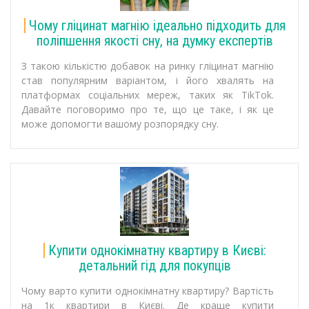
Чому гліцинат магнію ідеально підходить для
поліпшення якості сну, на думку експертів
З такою кількістю добавок на ринку гліцинат магнію
став популярним варіантом, і його хвалять на
платформах соціальних мереж, таких як TikTok.
Давайте поговоримо про те, що це таке, і як це
може допомогти вашому розпорядку сну.
Купити однокімнатну квартиру в Києві:
детальний гід для покупців
Чому варто купити однокімнатну квартиру? Вартість
на 1к квартири в Києві. Де краще купити