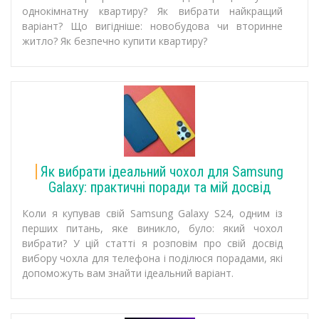
однокімнатну квартиру? Як вибрати найкращий
варіант? Що вигідніше: новобудова чи вторинне
житло? Як безпечно купити квартиру?
Як вибрати ідеальний чохол для Samsung
Galaxy: практичні поради та мій досвід
Коли я купував свій Samsung Galaxy S24, одним із
перших питань, яке виникло, було: який чохол
вибрати? У цій статті я розповім про свій досвід
вибору чохла для телефона і поділюся порадами, які
допоможуть вам знайти ідеальний варіант.